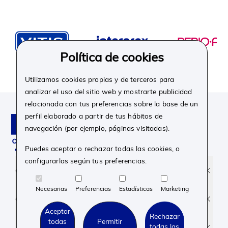
Política de cookies
Utilizamos cookies propias y de terceros para
analizar el uso del sitio web y mostrarte publicidad
relacionada con tus preferencias sobre la base de un
perfil elaborado a partir de tus hábitos de
navegación (por ejemplo, páginas visitadas).
Puedes aceptar o rechazar todas las cookies, o
configurarlas según tus preferencias.
Facebook
Instagram
Linkedin
Youtube
Corporativo
Necesarias
Preferencias
Estadísticas
Marketing
Contacto y soporte
Aceptar
Rechazar
todas
Permitir
todas las
Aviso legal y Privacidad