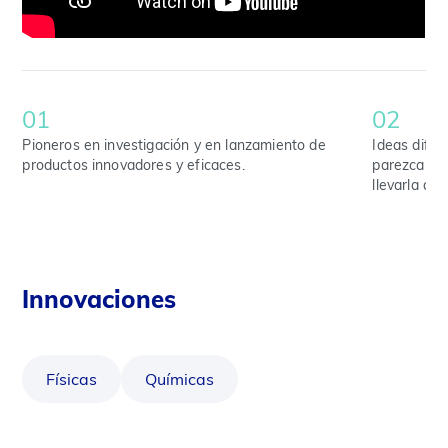
01
02
Pioneros en investigación y en lanzamiento de
Ideas difere
productos innovadores y eficaces.
parezca una
llevarla a c
Innovaciones
Físicas
Químicas