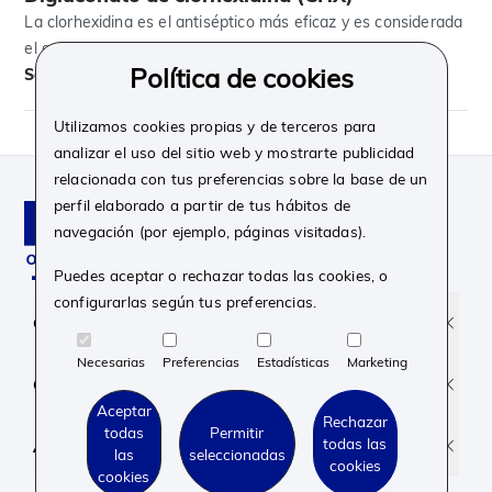
La clorhexidina es el antiséptico más eficaz y es considerada
el gold standard.
Política de cookies
Saber más
Utilizamos cookies propias y de terceros para
analizar el uso del sitio web y mostrarte publicidad
relacionada con tus preferencias sobre la base de un
perfil elaborado a partir de tus hábitos de
navegación (por ejemplo, páginas visitadas).
Puedes aceptar o rechazar todas las cookies, o
configurarlas según tus preferencias.
Facebook
Instagram
Linkedin
Youtube
Corporativo
Necesarias
Preferencias
Estadísticas
Marketing
Contacto y soporte
Aceptar
Rechazar
todas
Permitir
todas las
Aviso legal y Privacidad
las
seleccionadas
cookies
cookies